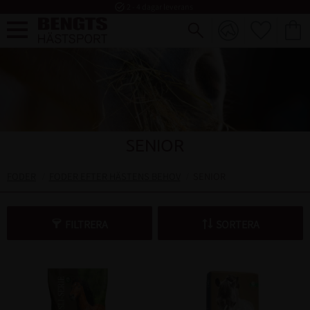
task_alt
2 - 4 dagar leverans
FAVORI
KUND
Meny
SENIOR
FODER
FODER EFTER HÄSTENS BEHOV
SENIOR
FILTRERA
SORTERA