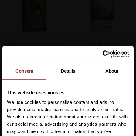
NATUR MÜSLI SENIOR 15 KG
SENIOR 20 KG
ST HIPPOLYT
KRAFFT
455
kr
349
kr
Lägg till i favoriter
Lägg till 
Consent
Details
About
This website uses cookies
We use cookies to personalise content and ads, to
provide social media features and to analyse our traffic.
We also share information about your use of our site with
our social media, advertising and analytics partners who
may combine it with other information that you’ve