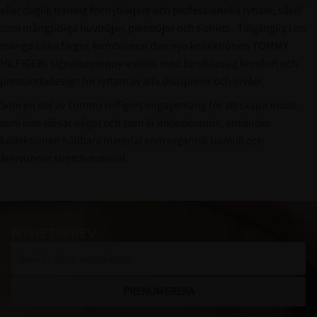
eller daglig träning för nybörjare och professionella ryttare, såväl
som mångsidiga huvtröjor, pikétröjor och t-shirts . Tillgänglig i en
mängd olika färger, kombinerar den nya kollektionen TOMMY
HILFIGERs signaturpreppy-estetik med förstklassig komfort och
prestandadesign för ryttare av alla discipliner och nivåer.
Som en del av Tommy Hilfigers engagemang för att skapa mode
som inte slösar något och som är inkluderande, använder
kollektionen hållbara material som organisk bomull och
återvunnet stretchmaterial.
NYHETSBREV
PRENUMERERA
Dina personuppgifter behandlas i enlighet med vår
integritetspolicy
.