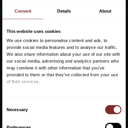
Consent
Details
About
This website uses cookies
We use cookies to personalise content and ads, to
KAPPA COACH DESERT SKY
PANNBAND MOONSTONE
provide social media features and to analyse our traffic.
TOMMY HILFIGER
TOMMY HILFIGER
We also share information about your use of our site with
1 899
kr
299
kr
our social media, advertising and analytics partners who
2 999
kr
429
kr
may combine it with other information that you’ve
Vill du ha 10%* rabatt på din
provided to them or that they’ve collected from your use
Lägg till i favoriter
Lägg till 
första beställning?
of their services.
45
%
Anmäl dig till vårt nyhetsbrev där du hålls uppdaterad
We work with
7 third parties
who may receive and
om nyheter, kampanjer och mycket mer så får du en
process your information.
C
rabattkod som ger dig 10% rabatt på ditt första köp.
Necessary
o
*Gäller ej: foder, strö, hindermaterial, klippmaskiner
n
och redan nedsatta varor
s
Preferences