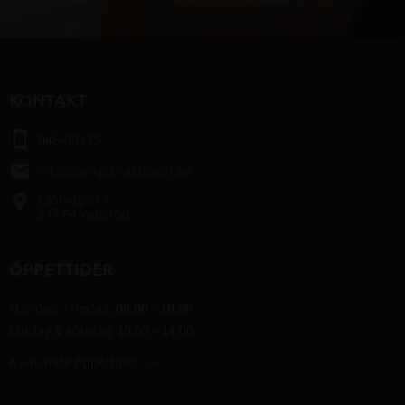
KONTAKT
smartphone
046-80475
email
info@bengtshastsport.se
Lastvägen 4
place
247 64 Veberöd
ÖPPETTIDER
Måndag – fredag: 09.00 – 18.00
Lördag & söndag: 10.00 – 14.00
Avvikande öppettider -->