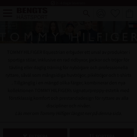
task_alt
2 - 4 dagar leverans
FAVORI
KUND
Meny
TOMMY HILFIGER Equestrian erbjuder ett urval av produkter i
sportiga stilar, inklusive en rad ridbyxor, jackor och tröjor för
tävling eller daglig träning för nybörjare och professionella
ryttare, såväl som mångsidiga huvtröjor, pikétröjor och t-shirts
. Tillgänglig i en mängd olika färger, kombinerar den nya
kollektionen TOMMY HILFIGERs signaturpreppy-estetik med
förstklassig komfort och prestandadesign för ryttare av alla
discipliner och nivåer.
Läs mer om Tommy Hilfiger längst ner på denna sida.
FILTRERA
SORTERA