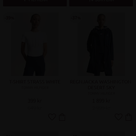
39
37
%
%
T-SHIRT STRASS WHITE
REGNJACKA WASHINGTON 
DESERT SKY
TOMMY HILFIGER
TOMMY HILFIGER
399
kr
1 899
kr
649
kr
2 999
kr
Lägg till i favoriter
Lägg till 