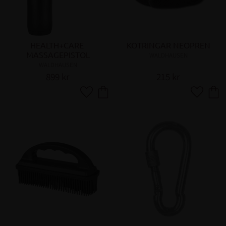
HEALTH+CARE 
KOTRINGAR NEOPREN
MASSAGEPISTOL
WALDHAUSEN
WALDHAUSEN
899
kr
215
kr
Lägg till i favoriter
Lägg till 