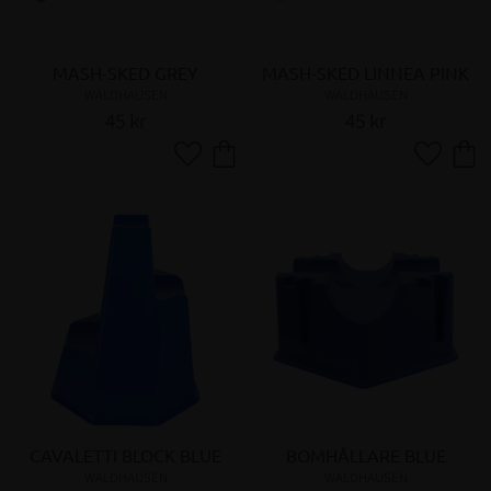
MASH-SKED GREY
MASH-SKED LINNEA PINK
WALDHAUSEN
WALDHAUSEN
45
kr
45
kr
Lägg till i favoriter
Lägg till 
CAVALETTI BLOCK BLUE
BOMHÅLLARE BLUE
WALDHAUSEN
WALDHAUSEN