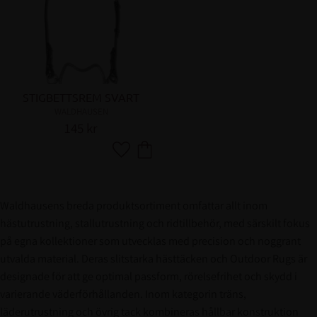
STIGBETTSREM SVART
WALDHAUSEN
145
kr
Lägg till i favoriter
Waldhausens breda produktsortiment omfattar allt inom
hästutrustning, stallutrustning och ridtillbehör, med särskilt fokus
på egna kollektioner som utvecklas med precision och noggrant
utvalda material. Deras slitstarka hästtäcken och Outdoor Rugs är
designade för att ge optimal passform, rörelsefrihet och skydd i
varierande väderförhållanden. Inom kategorin träns,
läderutrustning och övrig tack kombineras hållbar konstruktion