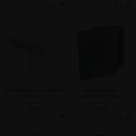
Lägg till i favoriter
Lägg till 
BOMHÅLLARE TILL KONER 
HEALTH+CARE 
4-PACK VIT
BALANSPLATTOR
WALDHAUSEN
WALDHAUSEN
279
kr
399
kr
Lägg till i favoriter
Lägg till 