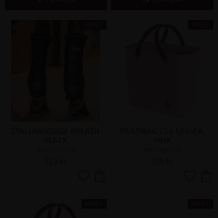
NYHET
NYHET
STALLBANDAGE BREATH 
MULTIBAG 25 L LINNEA 
BLACK
PINK
WALDHAUSEN
WALDHAUSEN
519
kr
285
kr
Lägg till i favoriter
Lägg till 
NYHET
NYHET