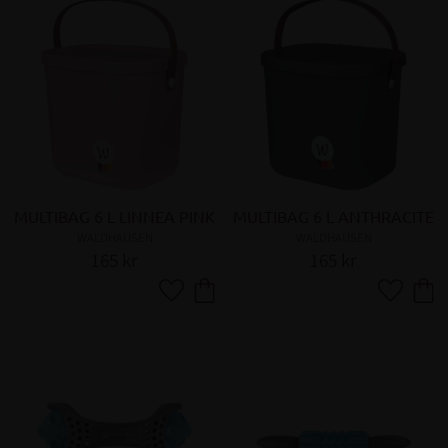
MULTIBAG 6 L LINNEA PINK
MULTIBAG 6 L ANTHRACITE
WALDHAUSEN
WALDHAUSEN
165
kr
165
kr
Lägg till i favoriter
Lägg till 