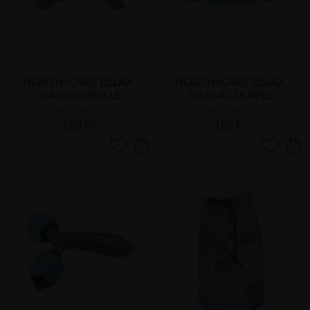
HEALTH+CARE RELAX 
HEALTH+CARE RELAX 
MASSAGERULLE
MASSAGEKAVEL
WALDHAUSEN
WALDHAUSEN
165
kr
165
kr
Lägg till i favoriter
Lägg till 