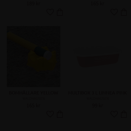
189
kr
165
kr
Lägg till i favoriter
Lägg till 
BOMHÅLLARE YELLOW
MULTIBOX 3 L LINNEA PINK
WALDHAUSEN
WALDHAUSEN
165
kr
99
kr
Lägg till i favoriter
Lägg till 