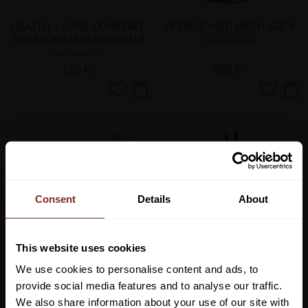
HEALTH + CARE COMFORT 
HÖPÅSE MED MESH GREY
CREATOR MASSAGERULLE
WALDHAUSEN
WALDHAUSEN
165
kr
569
kr
Lägg till i favoriter
Lägg till 
Consent
Details
About
This website uses cookies
We use cookies to personalise content and ads, to
GROOMING BOX BLACK
INSPÄNNINGSTYGLAR 
provide social media features and to analyse our traffic.
BLACK
WALDHAUSEN
We also share information about your use of our site with
WALDHAUSEN