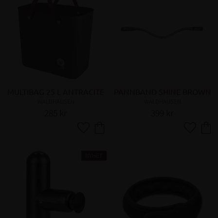
MULTIBAG 25 L ANTRACITE
PANNBAND SHINE BROWN
WALDHAUSEN
WALDHAUSEN
285
kr
399
kr
Lägg till i favoriter
Lägg till 
NYHET