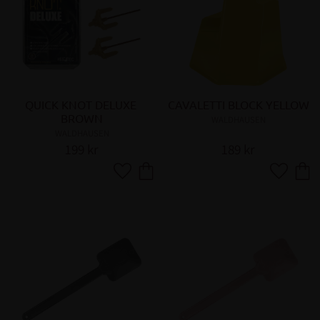
QUICK KNOT DELUXE 
CAVALETTI BLOCK YELLOW
BROWN
WALDHAUSEN
WALDHAUSEN
199
kr
189
kr
Lägg till i favoriter
Lägg till 