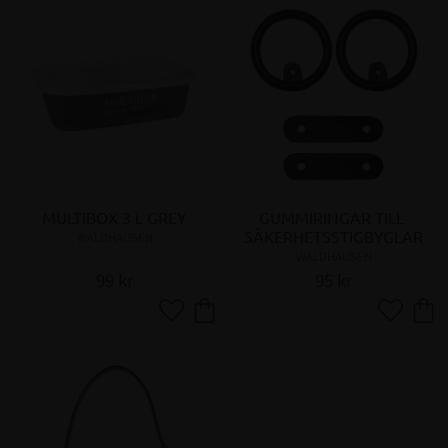
MULTIBOX 3 L GREY
GUMMIRINGAR TILL 
SÄKERHETSSTIGBYGLAR
WALDHAUSEN
WALDHAUSEN
99
kr
95
kr
Lägg till i favoriter
Lägg till 