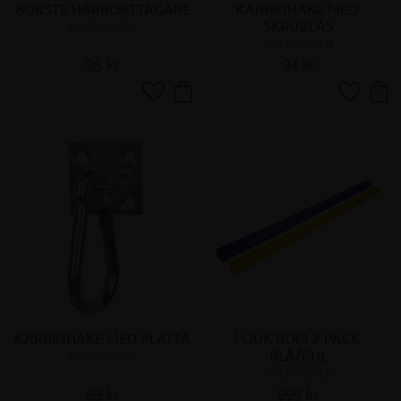
BORSTE HÅRBORTTAGARE
KARBINHAKE MED 
SKRUVLÅS
WALDHAUSEN
WALDHAUSEN
95
kr
94
kr
Lägg till i favoriter
Lägg till 
KARBINHAKE MED PLATTA
MJUK BOM 2-PACK 
BLÅ/GUL
WALDHAUSEN
WALDHAUSEN
69
kr
999
kr