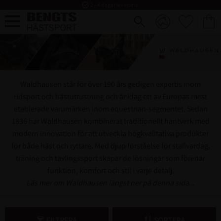
task_alt
2 - 4 dagar leverans
FAVORI
KUND
Meny
Waldhausen står för över 190 års gedigen expertis inom
ridsport och hästutrustning och är idag ett av Europas mest
etablerade varumärken inom equestrian-segmentet. Sedan
1836 har Waldhausen kombinerat traditionellt hantverk med
modern innovation för att utveckla högkvalitativa produkter
för både häst och ryttare. Med djup förståelse för stallvardag,
träning och tävlingssport skapar de lösningar som förenar
funktion, komfort och stil i varje detalj.
Läs mer om Waldhausen längst ner på denna sida...
FILTRERA
SORTERA