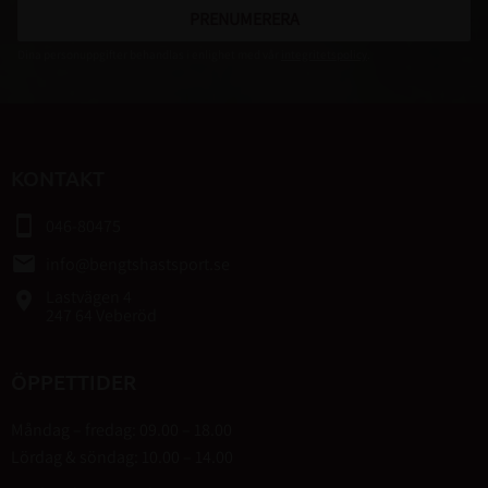
PRENUMERERA
Dina personuppgifter behandlas i enlighet med vår
integritetspolicy
.
KONTAKT
smartphone
046-80475
email
info@bengtshastsport.se
Lastvägen 4
place
247 64 Veberöd
ÖPPETTIDER
Måndag – fredag: 09.00 – 18.00
Lördag & söndag: 10.00 – 14.00