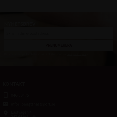
NYHETSBREV
PRENUMERERA
Dina personuppgifter behandlas i enlighet med vår
integritetspolicy
.
KONTAKT
smartphone
046-80475
email
info@bengtshastsport.se
Lastvägen 4
place
247 64 Veberöd