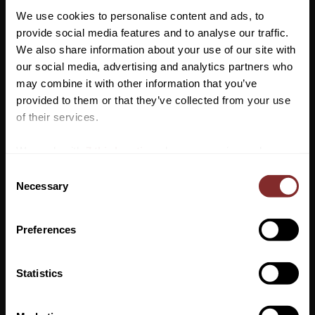
Denna ridpiké är tunn, lätt att bära och dessutom väldigt
We use cookies to personalise content and ads, to
stretchig. Färg beige.
provide social media features and to analyse our traffic.
Italiensk 38 = Svensk 34
We also share information about your use of our site with
our social media, advertising and analytics partners who
Material: 98% Polyamid, 2% Elastan
may combine it with other information that you’ve
Vill du ha 10%* rabatt på din
provided to them or that they’ve collected from your use
första beställning?
of their services.
Anmäl dig till vårt nyhetsbrev där du hålls uppdaterad
We work with
7 third parties
who may receive and
om nyheter, kampanjer och mycket mer så får du en
process your information.
C
rabattkod som ger dig 10% rabatt på ditt första köp.
Necessary
o
*Gäller ej: foder, strö, hindermaterial, klippmaskiner
n
och redan nedsatta varor
s
Preferences
e
n
VI REKOMENDERAR
t
Statistics
S
PRENUMERERA
31
31
%
%
e