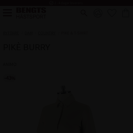
task_alt
2 - 4 dagar leverans
FAVORI
KUND
Meny
RYTTARE
DAM
COUNTRY
PIKE & T-SHIRT
PIKÈ BURRY
ANIMO
43
%