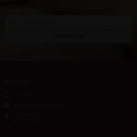
NYHETSBREV
PRENUMERERA
Dina personuppgifter behandlas i enlighet med vår
integritetspolicy
.
KONTAKT
smartphone
046-80475
email
info@bengtshastsport.se
Lastvägen 4
place
247 64 Veberöd