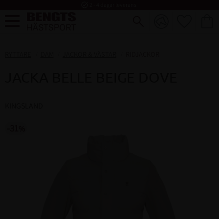
task_alt
2 - 4 dagar leverans
FAVORI
KUND
Meny
RYTTARE
DAM
JACKOR & VÄSTAR
RIDJACKOR
JACKA BELLE BEIGE DOVE
KINGSLAND
31
%