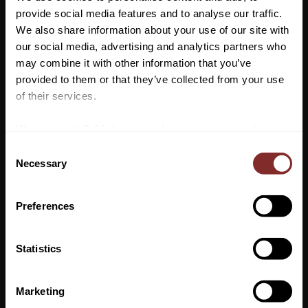
på bröstet och matchande logo med kristaller på dragkedjan.
provide social media features and to analyse our traffic.
We also share information about your use of our site with
Material: 95% Polyester 5% Elastan
our social media, advertising and analytics partners who
may combine it with other information that you’ve
Vill du ha 10%* rabatt på din
provided to them or that they’ve collected from your use
första beställning?
of their services.
Anmäl dig till vårt nyhetsbrev där du hålls uppdaterad
We work with
7 third parties
who may receive and
om nyheter, kampanjer och mycket mer så får du en
process your information.
C
rabattkod som ger dig 10% rabatt på ditt första köp.
Necessary
o
*Gäller ej: foder, strö, hindermaterial, klippmaskiner
n
och redan nedsatta varor
s
Preferences
VI REKOMENDERAR
e
n
t
Statistics
43
%
S
PRENUMERERA
e
Marketing
Dina personuppgifter behandlas i enlighet med vår
integritetspolicy
.
l