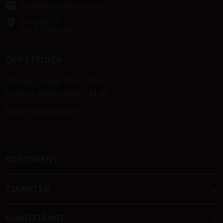
email
info@bengtshastsport.se
Lastvägen 4
place
247 64 Veberöd
ÖPPETTIDER
Måndag – fredag: 09.00 – 18.00
Lördag & söndag: 10.00 – 14.00
Avvikande öppettider -->
SORTIMENT
TJÄNSTER
KUNDTJÄNST