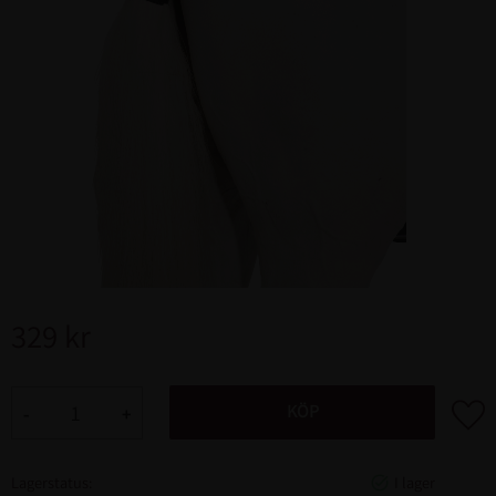
329
kr
Lägg ti
KÖP
-
+
Lagerstatus