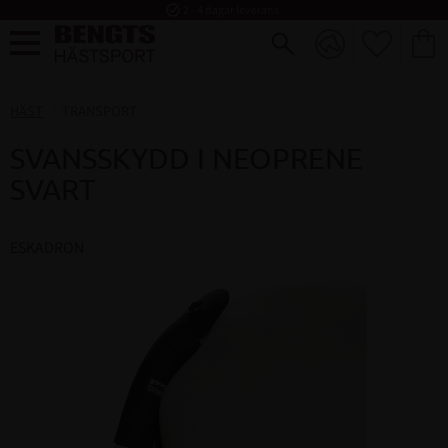
task_alt
2 - 4 dagar leverans
FAVORI
KUND
Meny
HÄST
TRANSPORT
SVANSSKYDD I NEOPRENE
SVART
ESKADRON