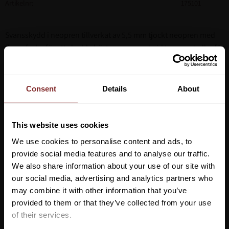
Artikelnr
175101
Svansskydd i neopren tillverkat av 5,5 mm tjockt neopren med
fleecefoder för att skydda hästens svansrot vid transport eller för
att skydda svansen inför tävlingar och utställningar. Undersidan
består av ofodrat neopren vilket håller svansskyddet väl på
plats.
Consent
Details
About
Svart
This website uses cookies
We use cookies to personalise content and ads, to
provide social media features and to analyse our traffic.
We also share information about your use of our site with
our social media, advertising and analytics partners who
may combine it with other information that you’ve
Vill du ha 10%* rabatt på din
provided to them or that they’ve collected from your use
första beställning?
of their services.
VI REKOMENDERAR