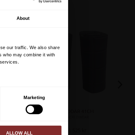
tt på din första
About
är du hålls uppdaterad
et mer så får du en
 på ditt första köp.
se our traffic. We also share
terial, klippmaskiner och
ers who may combine it with
 services.
ERA
Marketing
ed vår
integritetspolicy
.
PACER 
PADDAR 41CM
INCREDIWEAR
1 525
kr
ALLOW ALL