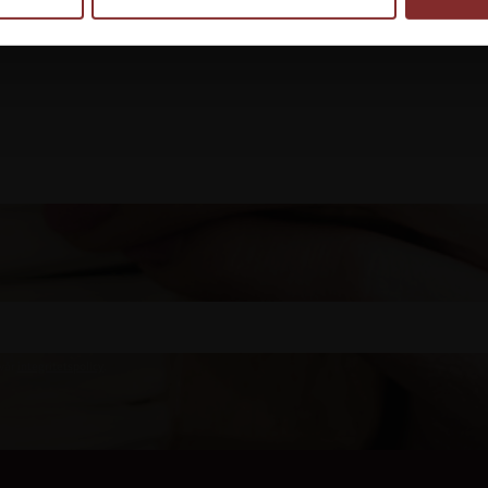
Lägg till i favoriter
 vår
integritetspolicy
.