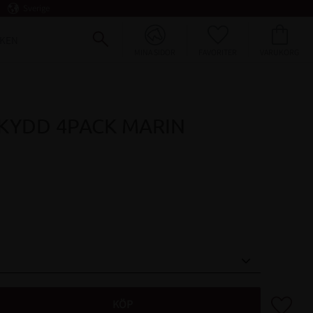
Sverige
FAVORITER
KUNDVAGN
KEN
MINA SIDOR
KYDD 4PACK MARIN
Lägg till 
KÖP