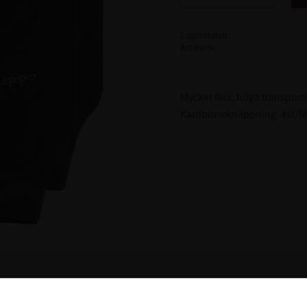
Lagerstatus
Artikelnr
Mycket fina, höga transport
Kardborreknäppning. 4st/f