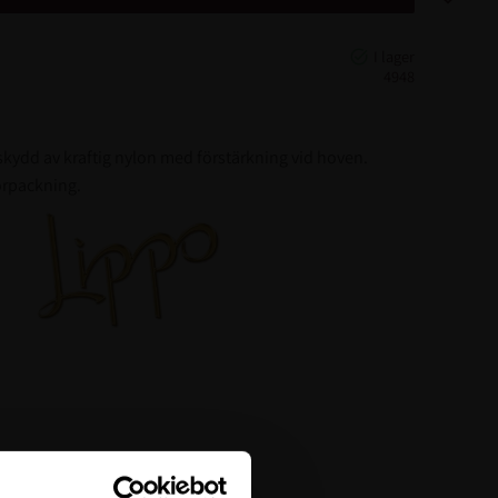
4948
skydd av kraftig nylon med förstärkning vid hoven.
örpackning.