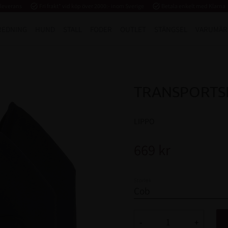
 leverans
task_alt
Fri frakt* vid köp över 2000:- inom Sverige
task_alt
Betala enkelt med Klarna
REDNING
HUND
STALL
FODER
OUTLET
STÄNGSEL
VARUMÄR
TRANSPORTS
LIPPO
669
kr
Storlek
-
+