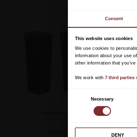
Consent
This website uses cookies
We use cookies to personalis
information about your use of
other information that you’ve
We work with
7 third parties
w
C
Necessary
o
n
PADDAR 46CM
SVANSS
s
INCREDIWEAR
e
n
1 575
kr
DENY
t