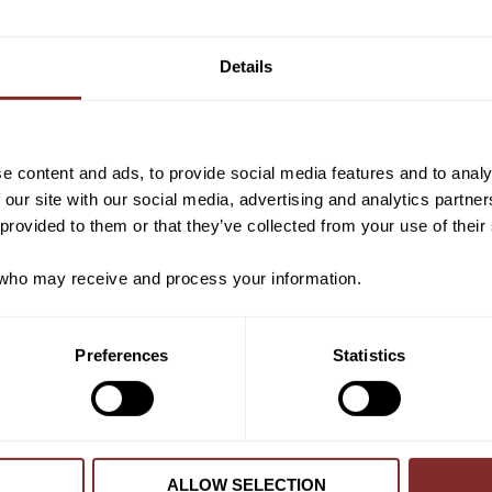
Vill du ha 10%* raba
VI REKOMENDERAR
beställning?
Details
Anmäl dig till vårt nyhetsbrev d
om nyheter, kampanjer och myck
rabattkod som ger dig 10% rabatt
e content and ads, to provide social media features and to analy
*Gäller ej: foder, strö, hinderma
 our site with our social media, advertising and analytics partn
redan nedsatta varor
 provided to them or that they’ve collected from your use of their
ho may receive and process your information.
PRENUMER
Preferences
Statistics
Dina personuppgifter behandlas i enlighet m
KYDD I NEOPRENE SVART
KENTUCKY TÄCKE 3D S
COOLER NAVY
ESKADRON
KENTUCKY
329
kr
1 459
kr
ALLOW SELECTION