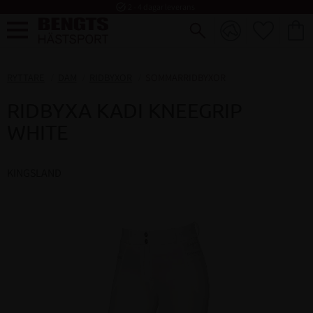
task_alt
2 - 4 dagar leverans
FAVORI
KUND
Meny
RYTTARE
DAM
RIDBYXOR
SOMMARRIDBYXOR
RIDBYXA KADI KNEEGRIP
WHITE
KINGSLAND