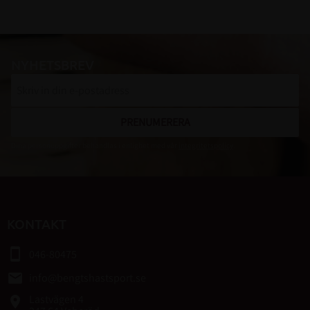
NYHETSBREV
PRENUMERERA
Dina personuppgifter behandlas i enlighet med vår
integritetspolicy
.
KONTAKT
smartphone
046-80475
email
info@bengtshastsport.se
Lastvägen 4
place