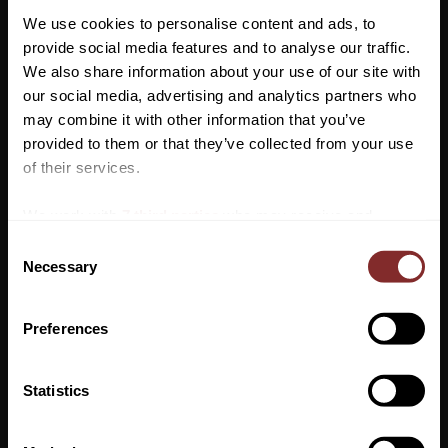
på byxan. Nedre delen av vaden är i lycra för bättre komfort.
We use cookies to personalise content and ads, to
Passpoal längs fickans kant. Broderi under framfickan.
provide social media features and to analyse our traffic.
We also share information about your use of our site with
Kingsland- logo på vänster lår.
our social media, advertising and analytics partners who
Material: 93% polyamide 7% elastan
may combine it with other information that you’ve
Vill du ha 10%* rabatt på din
provided to them or that they’ve collected from your use
första beställning?
of their services.
Anmäl dig till vårt nyhetsbrev där du hålls uppdaterad
We work with
7 third parties
who may receive and
om nyheter, kampanjer och mycket mer så får du en
process your information.
C
rabattkod som ger dig 10% rabatt på ditt första köp.
Necessary
o
*Gäller ej: foder, strö, hindermaterial, klippmaskiner
n
och redan nedsatta varor
s
Preferences
e
n
VI REKOMENDERAR
t
Statistics
S
PRENUMERERA
e