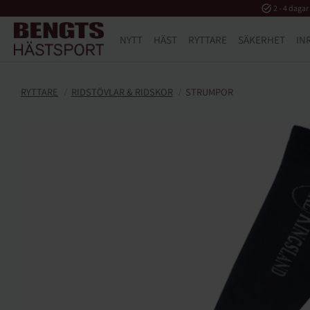
task_alt
2 - 4 dagar
NYTT
HÄST
RYTTARE
SÄKERHET
IN
RYTTARE
RIDSTÖVLAR & RIDSKOR
STRUMPOR