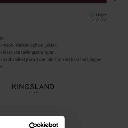
2929907
ex.
v nylon, elastan och polyester.
en klassiska tävlingsstrumpan.
 snabbt vilket gör att den blir skön att bära hela dagen.
er.