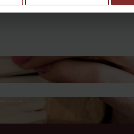
Lägg till i favoriter
 vår
integritetspolicy
.