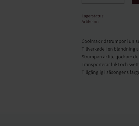
Lagerstatus
Artikelnr
Coolmax ridstrumpor i unis
Tillverkade i en blandning a
Strumpan är lite tjockare d
Transporterar fukt och svett
Tillgänglig i säsongens färg