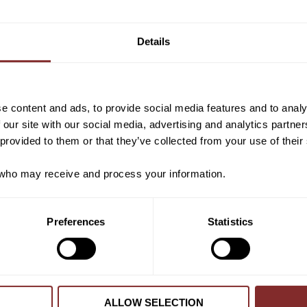
Vill du ha 10%* raba
VI REKOMENDERAR
beställning?
Details
Anmäl dig till vårt nyhetsbrev d
om nyheter, kampanjer och myck
rabattkod som ger dig 10% rabatt
e content and ads, to provide social media features and to analy
*Gäller ej: foder, strö, hinderma
 our site with our social media, advertising and analytics partn
redan nedsatta varor
 provided to them or that they’ve collected from your use of their
ho may receive and process your information.
PRENUMER
Preferences
Statistics
Dina personuppgifter behandlas i enlighet m
 DIVINE PAPER BEIGE
RIDBYXA KADI KNEEGRI
KINGSLAND
KINGSLAND
349
kr
2 099
kr
ALLOW SELECTION