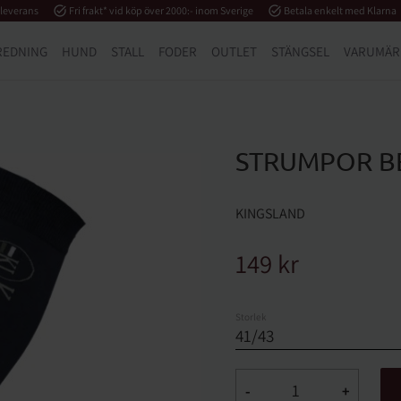
 leverans
task_alt
Fri frakt* vid köp över 2000:- inom Sverige
task_alt
Betala enkelt med Klarna
REDNING
HUND
STALL
FODER
OUTLET
STÄNGSEL
VARUMÄR
STRUMPOR B
KINGSLAND
149
kr
Storlek
-
+