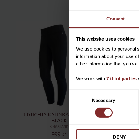
Consent
This website uses cookies
We use cookies to personalis
information about your use of
other information that you’ve
We work with
7 third parties
w
C
Necessary
o
n
RIDTIGHTS KATINKA KNEE GRIP 
HAT
s
BLACK
e
KINGSLAND
n
999
kr
DENY
t