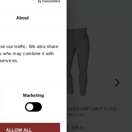
tt på din första
About
33
%
är du hålls uppdaterad
et mer så får du en
 på ditt första köp.
se our traffic. We also share
terial, klippmaskiner och
ers who may combine it with
 services.
ERA
Marketing
ed vår
integritetspolicy
.
P WHITE
RIDBYXA KADI KNEEGRIP GREY SLATE
KINGSLAND
1 399
kr
ALLOW ALL