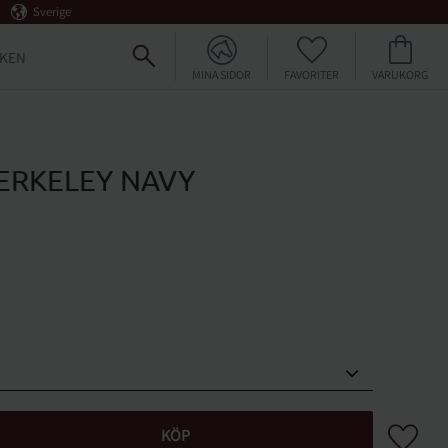
Sverige
FAVORITER
KUNDVAGN
KEN
MINA SIDOR
ERKELEY NAVY
Lägg till 
KÖP