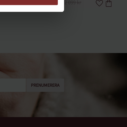
2 099
kr
Lägg till i favoriter
Lägg till i favor
PRENUMERERA