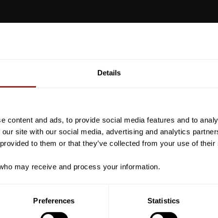
Vill du ha 10%* raba
beställning?
Details
Anmäl dig till vårt nyhetsbrev d
VI REKOMENDERAR
om nyheter, kampanjer och myck
rabattkod som ger dig 10% rabatt
e content and ads, to provide social media features and to analy
*Gäller ej: foder, strö, hinderma
 our site with our social media, advertising and analytics partn
redan nedsatta varor
 provided to them or that they’ve collected from your use of their
ho may receive and process your information.
PRENUMER
Preferences
Statistics
Dina personuppgifter behandlas i enlighet m