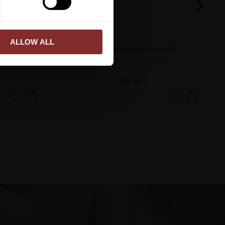
ALLOW ALL
TYGEL WEB BRUN/SILVER
SCHOCKEMÖHLE SPORTS
469
kr
Lägg till i favoriter
Lägg till i favor