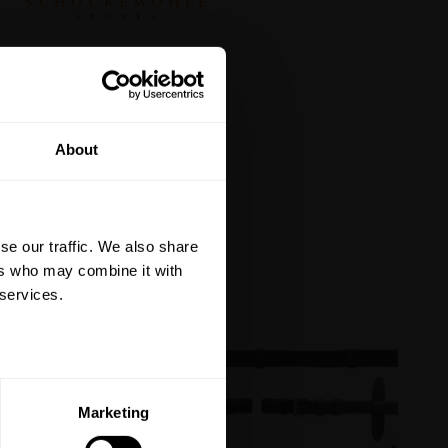
tt på din första
About
är du hålls uppdaterad
et mer så får du en
 på ditt första köp.
se our traffic. We also share
terial, klippmaskiner och
ers who may combine it with
 services.
ERA
Marketing
ed vår
integritetspolicy
.