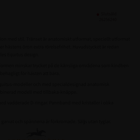
Slutsåld
26256240
on med stil. Tränset är anatomiskt utformat, speciellt utformat
er hästens öron extra rörelsefrihet. Huvudstycket är redan
es Equitus design.
formen minskar trycket på de känsliga områdena som kindben
 behagligt för hästen att bära.
Equitus-modeller och med specialdesignad anatomisk
inerad modell med tillbaka-knäppe.
d vadderade D-ringar. Pannband med kristaller i olika
t garvat och spännena är förkromade. Säljs utan tyglar.