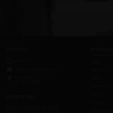
Dina personuppgifter behandlas i enlighet med
SORTIME
KONTAKT
smartphone
046-80475
HÄST
email
info@bengtshastsport.se
RYTTARE
Lastvägen 4
place
HUND
247 64 Veberöd
INREDNING
STALL
ÖPPETTIDER
FODER
Måndag – fredag: 09.00 – 18.00
VARUMÄRKEN