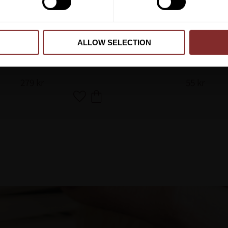
ALLOW SELECTION
NTI-SLIP ATLANTA SVART
TRÄNSPADD
EURORIDING
BUSSE
279
kr
55
kr
Lägg till i favoriter