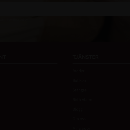
 vår
integritetspolicy
.
NT
TJÄNSTER
Brodyr
Butiken
Stängsel
Birth Alarm
Blogg
Om oss
Mina sidor