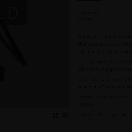
LD
Lagerstatus
Artikelnr
Brantford kombinerar funkti
efter hästens anatomi och g
välbekant från Schockemöhl
Den specialdesignade pass
och nacke vilket gör tränset
Nackstycket är baserat på 
nosgrimma (50 mm) av komb
Lateralt avsmalnande och me
storlekar.
Rutnätsvy
Listvy
Lädret är 100% vegetabilisk