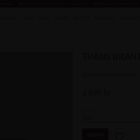
 leverans
task_alt
Fri frakt* vid köp över 2000:- inom Sverige
task_alt
Betala enkelt med Klarna
REDNING
HUND
STALL
FODER
OUTLET
STÄNGSEL
VARUMÄR
TRÄNS BRANT
SCHOCKEMÖHLE SPORTS
2 699
kr
Storlek
BEVAKA
Lägg till i fa