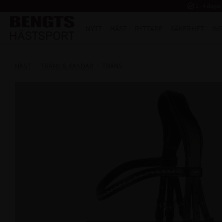
task_alt
2 - 4 dagar
NYTT
HÄST
RYTTARE
SÄKERHET
IN
HÄST
TRÄNS & KANDAR
TRÄNS