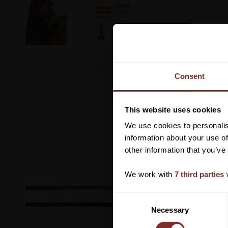
Consent
This website uses cookies
We use cookies to personalis
information about your use of
other information that you’ve
We work with
7 third parties
w
C
Necessary
o
n