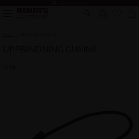
task_alt
2 - 4 dagar leverans
FAVORI
KUND
Meny
STALL
KROKAR & HÄNGARE
UPPBINDNING GUMMI
KERBL