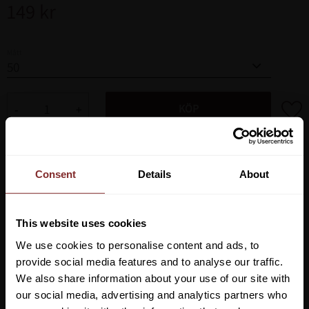
149
kr
Mått
Lägg ti
KÖP
-
+
Lagerstatus
Artikelnr
835611
Consent
Details
About
Elastiskt rep för uppbindning i stall, transport eller spolspilta.
This website uses cookies
Roterande tjurhake och panikhake. Håller för ca 350 kg.
We use cookies to personalise content and ads, to
provide social media features and to analyse our traffic.
We also share information about your use of our site with
our social media, advertising and analytics partners who