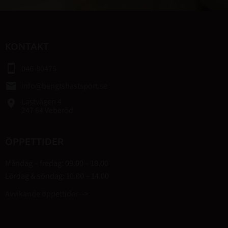
KONTAKT
smartphone
046-80475
email
info@bengtshastsport.se
Lastvägen 4
place
247 64 Veberöd
ÖPPETTIDER
Måndag – fredag: 09.00 – 18.00
Lördag & söndag: 10.00 – 14.00
Avvikande öppettider -->