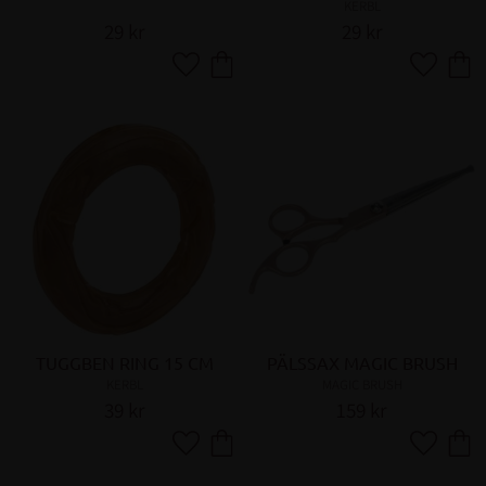
KERBL
29
kr
29
kr
Lägg till i favoriter
Lägg till 
TUGGBEN RING 15 CM
PÄLSSAX MAGIC BRUSH
KERBL
MAGIC BRUSH
39
kr
159
kr
Lägg till i favoriter
Lägg till 