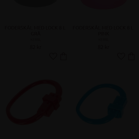
FODERSKÅL MED LOCK 8 L 
FODERSKÅL MED LOCK 8 L 
GRÅ
PINK
KERBL
KERBL
82
kr
82
kr
Lägg till i favoriter
Lägg till 