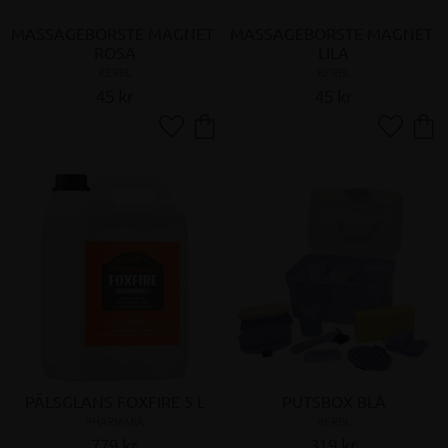
MASSAGEBORSTE MAGNET 
MASSAGEBORSTE MAGNET 
ROSA
LILA
KERBL
KERBL
45
kr
45
kr
Lägg till i favoriter
Lägg till 
PÄLSGLANS FOXFIRE 5 L
PUTSBOX BLÅ
PHARMAKA
KERBL
779
kr
319
kr