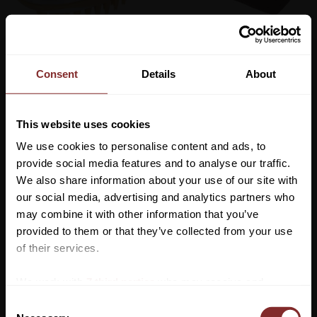
MAGIC BRUSH BADBORSTE 
HUNDBÄDD COSY BROWN
GOLD
KERBL
Consent
Details
About
MAGIC BRUSH
65
kr
259
kr
This website uses cookies
Lägg till i favoriter
Lägg till 
We use cookies to personalise content and ads, to
provide social media features and to analyse our traffic.
We also share information about your use of our site with
our social media, advertising and analytics partners who
may combine it with other information that you’ve
Vill du ha 10%* rabatt på din
provided to them or that they’ve collected from your use
första beställning?
of their services.
Anmäl dig till vårt nyhetsbrev där du hålls uppdaterad
We work with
7 third parties
who may receive and
om nyheter, kampanjer och mycket mer så får du en
process your information.
C
rabattkod som ger dig 10% rabatt på ditt första köp.
DUBBELBORSTE MAGIC 
FODERSKOPA DIGITAL VIT