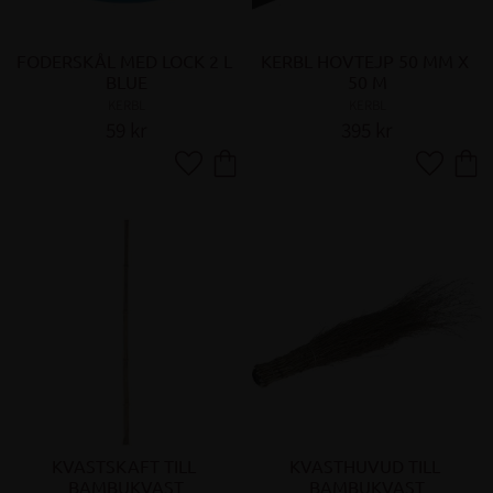
FODERSKÅL MED LOCK 2 L 
KERBL HOVTEJP 50 MM X 
BLUE
50 M
KERBL
KERBL
59
kr
395
kr
Lägg till i favoriter
Lägg till 
KVASTSKAFT TILL 
KVASTHUVUD TILL 
BAMBUKVAST
BAMBUKVAST