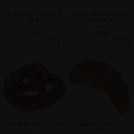
FODERSKÅL MED LOCK 2L 
VATTENKOPP RÖRVENTIL 
PINK
2,8 L GRÖN
KERBL
KERBL
59
kr
649
kr
Lägg till i favoriter
Lägg till 
TUGGBEN KRINGLA 10 CM
TUGGBEN CROISSANT 11 
CM
KERBL