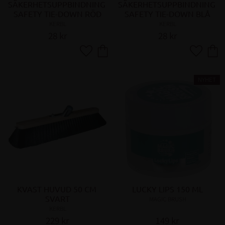
SÄKERHETSUPPBINDNING 
SÄKERHETSUPPBINDNING 
SAFETY TIE-DOWN RÖD
SAFETY TIE-DOWN BLÅ
KERBL
KERBL
28
kr
28
kr
Lägg till i favoriter
Lägg till 
NYHET
KVAST HUVUD 50 CM 
LUCKY LIPS 150 ML
SVART
MAGIC BRUSH
KERBL
229
kr
149
kr