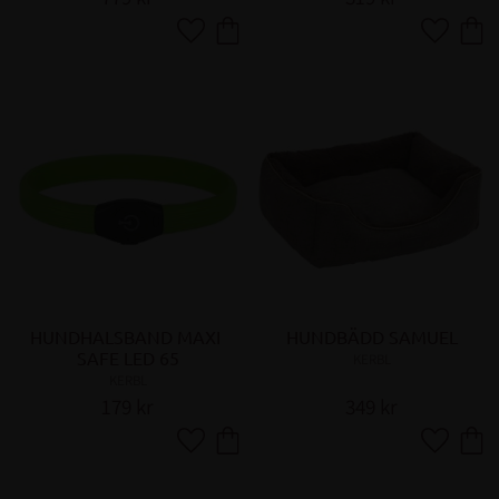
Lägg till i favoriter
Lägg till 
HUNDHALSBAND MAXI 
HUNDBÄDD SAMUEL
SAFE LED 65
KERBL
KERBL
179
kr
349
kr
Lägg till i favoriter
Lägg till 