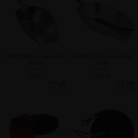
FODERSKOPA ALUMINIUM 
FODERSKOPA ALUMINIUM 
1600G
2500G
KERBL
KERBL
199
kr
235
kr
Lägg till i favoriter
Lägg till 