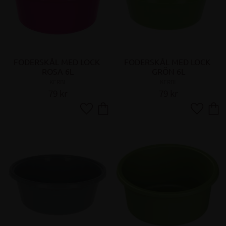
FODERSKÅL MED LOCK 
FODERSKÅL MED LOCK 
ROSA 6L
GRÖN 6L
KERBL
KERBL
79
kr
79
kr
Lägg till i favoriter
Lägg till 