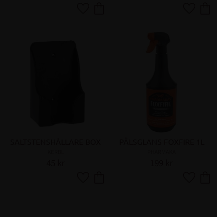
Lägg till i favoriter
Lägg till 
SALTSTENSHÅLLARE BOX
PÄLSGLANS FOXFIRE 1L
KERBL
PHARMAKA
45
kr
199
kr
Lägg till i favoriter
Lägg till 