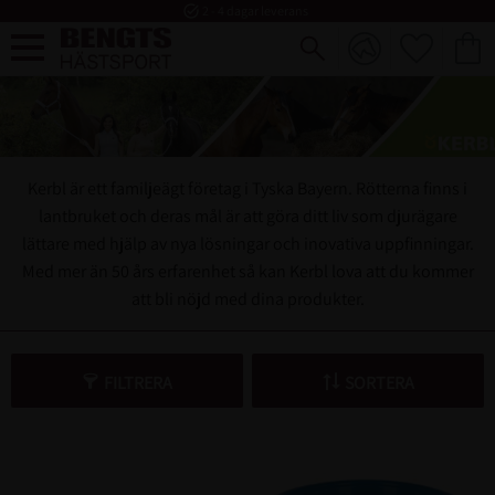
task_alt
2 - 4 dagar leverans
FAVORI
KUND
Meny
Kerbl är ett familjeägt företag i Tyska Bayern. Rötterna finns i
lantbruket och deras mål är att göra ditt liv som djurägare
lättare med hjälp av nya lösningar och inovativa uppfinningar.
Med mer än 50 års erfarenhet så kan Kerbl lova att du kommer
att bli nöjd med dina produkter.
FILTRERA
SORTERA