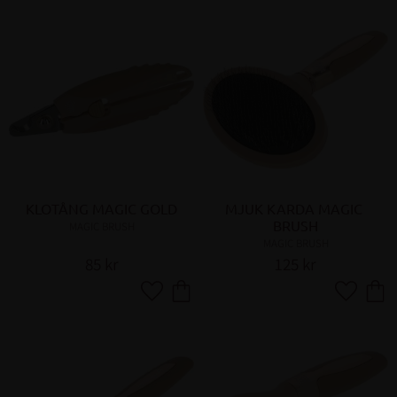
KLOTÅNG MAGIC GOLD
MJUK KARDA MAGIC 
BRUSH
MAGIC BRUSH
MAGIC BRUSH
85
kr
125
kr
Lägg till i favoriter
Lägg till 