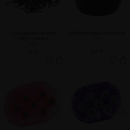
GUMMIBAND SILIKON 
FODERKRUBBA GUMMI 20L
500ST SVARTA
KERBL
KERBL
25
kr
339
kr
Lägg till i favoriter
Lägg till 