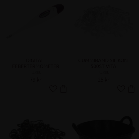
DIGITAL 
GUMMIBAND SILIKON 
FEBERTERMOMETER
500ST VITA
KERBL
KERBL
79
kr
25
kr
Lägg till i favoriter
Lägg till 