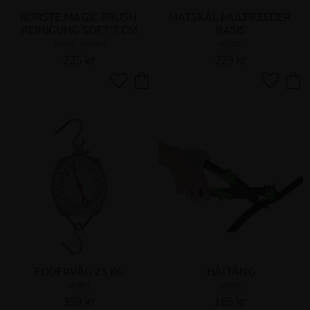
BORSTE MAGIC BRUSH 
MATSKÅL MULTIFEEDER 
REINIGUNG SOFT 7 CM
BASIS
MAGIC BRUSH
KERBL
235
kr
229
kr
Lägg till i favoriter
Lägg till 
FODERVÅG 25 KG
HÅLTÅNG
KERBL
KERBL
359
kr
165
kr