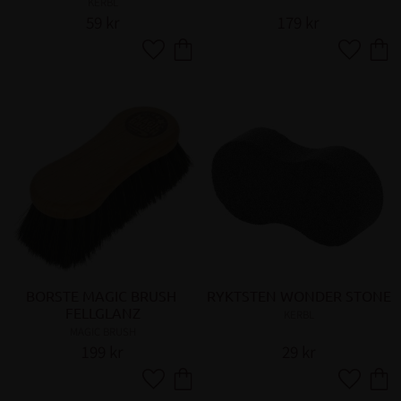
KERBL
59
kr
179
kr
Lägg till i favoriter
Lägg till 
BORSTE MAGIC BRUSH 
RYKTSTEN WONDER STONE
FELLGLANZ
KERBL
MAGIC BRUSH
199
kr
29
kr
Lägg till i favoriter
Lägg till 