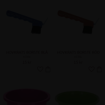
HOVKRATS BORSTE BLÅ
HOVKRATS BORSTE RÖD
KERBL
KERBL
15
kr
15
kr
Lägg till i favoriter
Lägg till 