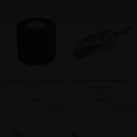
VETRAP 5 CM X 4,5M SVART
FODERSKOPA ALUMINIUM 
RUND 900G
KERBL
KERBL
15
kr
133
kr
Lägg till i favoriter
Lägg till 