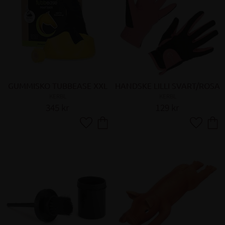
GUMMISKO TUBBEASE XXL
HANDSKE LILLI SVART/ROSA
KERBL
KERBL
345
kr
129
kr
Lägg till i favoriter
Lägg till 