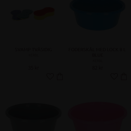
SVAMP TVÅSIDIG
FODERSKÅL MED LOCK 8 L 
BLUE
KERBL
KERBL
35
kr
82
kr
Lägg till i favoriter
Lägg till 