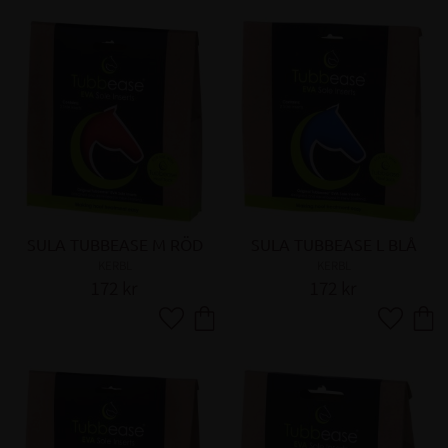
SULA TUBBEASE M RÖD
SULA TUBBEASE L BLÅ
KERBL
KERBL
172
kr
172
kr
Lägg till i favoriter
Lägg till 