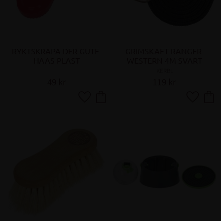
RYKTSKRAPA DER GUTE 
GRIMSKAFT RANGER 
HAAS PLAST
WESTERN 4M SVART
KERBL
49
kr
119
kr
Lägg till i favoriter
Lägg till 