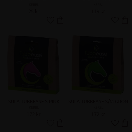
KERBL
KERBL
25
kr
119
kr
Lägg till i favoriter
Lägg till 
SULA TUBBEASE S PINK
SULA TUBBEASE S/M GRÖN
KERBL
KERBL
172
kr
172
kr
Lägg till i favoriter
Lägg till 