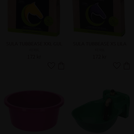
SULA TUBBEASE XXL GUL
SULA TUBBEASE XS LILA
KERBL
KERBL
172
kr
172
kr
Lägg till i favoriter
Lägg till 