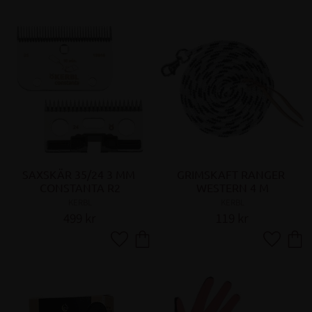
SAXSKÄR 35/24 3 MM 
GRIMSKAFT RANGER 
CONSTANTA R2
WESTERN 4 M
KERBL
KERBL
499
kr
119
kr
Lägg till i favoriter
Lägg till 