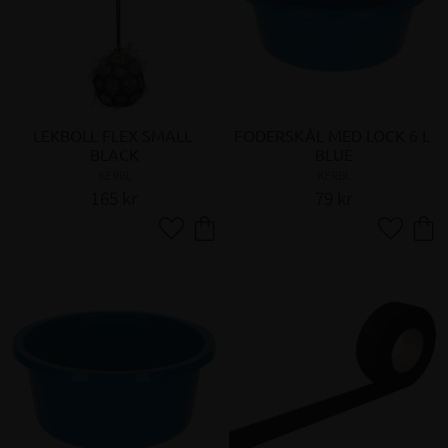
LEKBOLL FLEX SMALL 
FODERSKÅL MED LOCK 6 L 
BLACK
BLUE
KERBL
KERBL
165
kr
79
kr
Lägg till i favoriter
Lägg till 