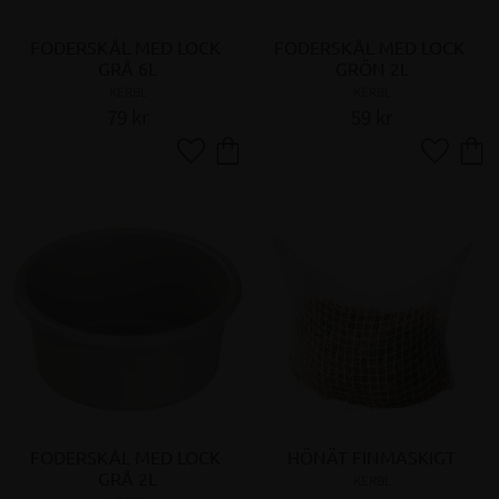
FODERSKÅL MED LOCK 
FODERSKÅL MED LOCK 
GRÅ 6L
GRÖN 2L
KERBL
KERBL
79
kr
59
kr
Lägg till i favoriter
Lägg till 
FODERSKÅL MED LOCK 
HÖNÄT FINMASKIGT
GRÅ 2L
KERBL