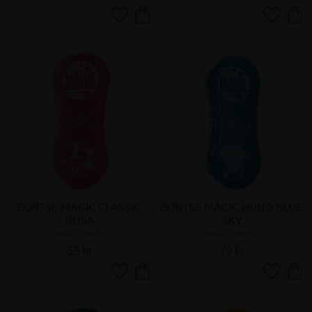
Lägg till i favoriter
Lägg till 
BORTSE MAGIC CLASSIC 
BORTSE MAGIC HUND BLUE 
ROSA
SKY
MAGIC BRUSH
MAGIC BRUSH
55
kr
79
kr
Lägg till i favoriter
Lägg till 