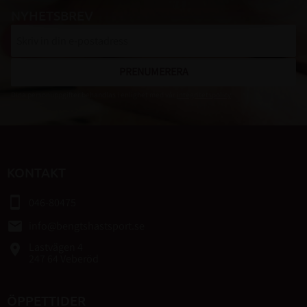
NYHETSBREV
PRENUMERERA
Dina personuppgifter behandlas i enlighet med vår
integritetspolicy
.
KONTAKT
smartphone
046-80475
email
info@bengtshastsport.se
Lastvägen 4
place
247 64 Veberöd
ÖPPETTIDER