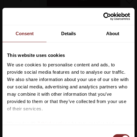
Lagerstatus
Artikelnr
2899083
Consent
Details
About
CARBON GEL ABSOLUTE/ Framskydd
Nytt projekt med ny design och nytt skal.
This website uses cookies
Skalet är tillverkat av Bayer Polyuretan, resistent, flexibelt och
We use cookies to personalise content and ads, to
påverkas inte av olika temperaturer.
provide social media features and to analyse our traffic.
Skalet har en perfekt anatomisk passform som motsvarar
We also share information about your use of our site with
formen av hästens ben, utan att skapa obehagligt tryck eller
our social media, advertising and analytics partners who
begränsande hästens rörelser.
may combine it with other information that you’ve
Detta nya skal har en förbättrad passform, särskilt i storlek L.
Vill du ha 10%* rabatt på din
provided to them or that they’ve collected from your use
första beställning?
of their services.
DOUBLE INJECTION SYSTEM: Insatsen med hög densitet är fem
gånger kraftigare än skalet med låg densitet. Dessa två delar av
Anmäl dig till vårt nyhetsbrev där du hålls uppdaterad
We work with
7 third parties
who may receive and
skyddet är sammansatt till en enda del utan vare sig lim eller
om nyheter, kampanjer och mycket mer så får du en
process your information.
sömmar. Extremt skyddande och flexibelt
C
rabattkod som ger dig 10% rabatt på ditt första köp.