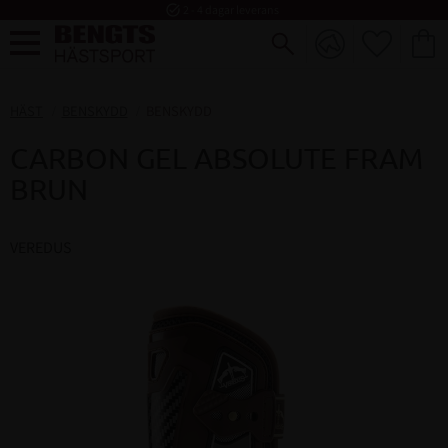
task_alt
2 - 4 dagar leverans
FAVORI
KUND
Meny
HÄST
BENSKYDD
BENSKYDD
CARBON GEL ABSOLUTE FRAM
BRUN
VEREDUS