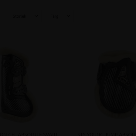
Storlek
Färg
S
5
Svart
3
M
18
Brun
3
L
18
ON GEL ABSOLUTE SVART
STS YOUNG JUMP ABSOL