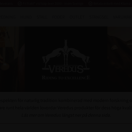
 leverans
task_alt
Fri frakt* vid köp över 2000:- inom Sverige
task_alt
Betala enkelt med Klarna
REDNING
HUND
STALL
FODER
OUTLET
STÄNGSEL
VARUMÄR
 respekten för naturlig tradition kombinerad med modern forskning o
are runt hela världen lovordar Veredus produkter för dess höga kvalite
Läs mer om Veredus längst ner på denna sida.