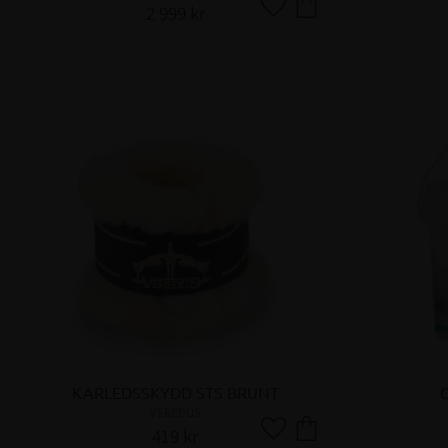
2 999
kr
Lägg till i favoriter
KARLEDSSKYDD STS BRUNT
C
VEREDUS
419
kr
Lägg till i favoriter