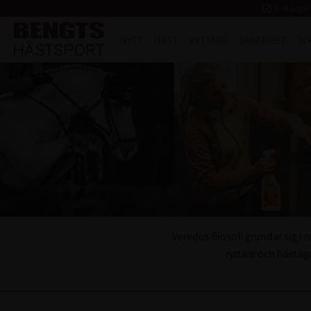
task_alt
2 - 4 dagar
NYTT
HÄST
RYTTARE
SÄKERHET
IN
Veredus filosofi grundar sig i
ryttare och hästäg