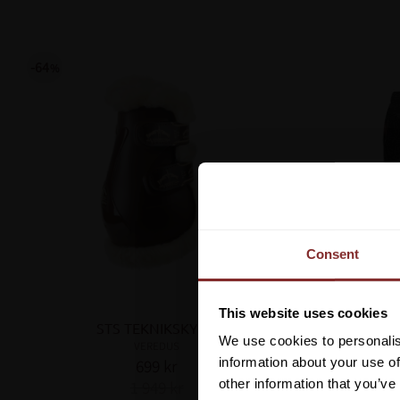
64
%
Consent
This website uses cookies
STS TEKNIKSKYDD
YOUN
We use cookies to personalis
VEREDUS
information about your use of
699
kr
other information that you’ve
1 949
kr
Lägg till i favoriter