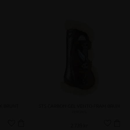
K BRUNT
STS CARBON GEL VENTO FRAM BRUN
VEREDUS
2 739
kr
Lägg till i favoriter
Lägg till i fa