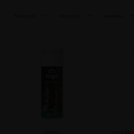
Prisintervall
Visa endast
Varumärke
279
3 049
Finns i lager
29
Veredus
2
REVIVE
STS CARB