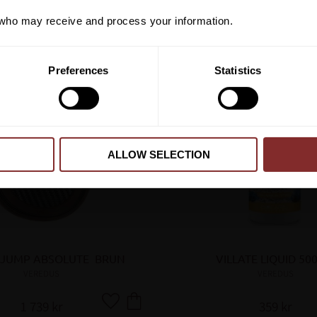
ho may receive and process your information.
PRENUMER
Preferences
Statistics
Dina personuppgifter behandlas i enlighet m
ALLOW SELECTION
JUMP ABSOLUTE  BRUN
VILLATE LIQUID 50
VEREDUS
VEREDUS
1 739
kr
359
kr
Lägg till i favoriter