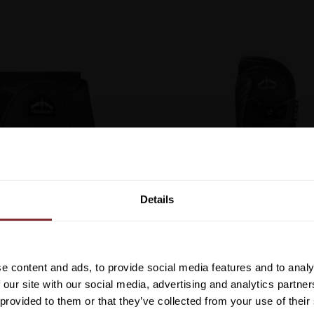
Vill du ha 10%* raba
beställning?
Details
Anmäl dig till vårt nyhetsbrev d
om nyheter, kampanjer och myck
rabattkod som ger dig 10% rabatt
G JUMP VENTO SVART
CARBON GEL VENTO FR
e content and ads, to provide social media features and to analy
VEREDUS
VEREDUS
*Gäller ej: foder, strö, hinderma
 our site with our social media, advertising and analytics partn
redan nedsatta varor
 provided to them or that they’ve collected from your use of their
1 199
kr
2 659
kr
Lägg till i favoriter