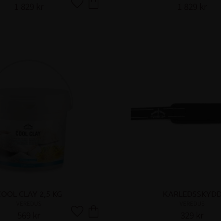
1 829
kr
1 829
kr
Lägg till i favoriter
OOL CLAY 2,5 KG
KARLEDSSKYD
VEREDUS
VEREDUS
569
kr
329
kr
Lägg till i favoriter