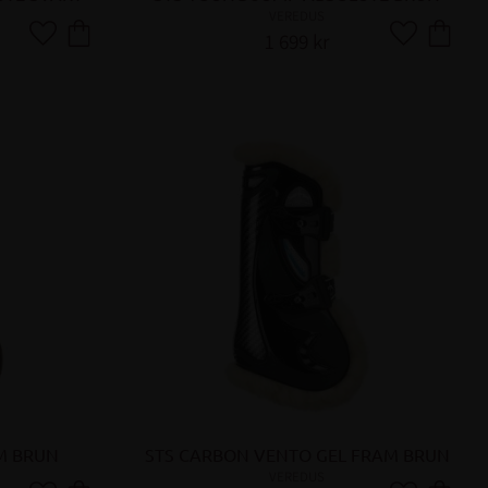
VEREDUS
1 699
kr
Lägg till i favoriter
Lägg till i fa
M BRUN
STS CARBON VENTO GEL FRAM BRUN
VEREDUS