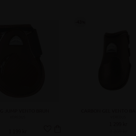
43
%
G JUMP VENTO BRUN
CARBON GEL VENTO BA
VEREDUS
VEREDUS
1 299
kr
1 199
kr
2 269
kr
Lägg till i favoriter