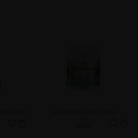
RAM SVART
NEO DERMA CREAM 250ML
VEREDUS
359
kr
Lägg till i favoriter
Lägg till i fa