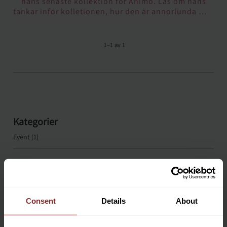
hans senaste kollektion för Animo. Läs om hans
tankar inför kolletionen, hur den är annorlunda mot
tidigare och vilket plagg som är Albertos favorit.
1–
1
av
1
Kategorier
Event (1)
Taggar
Arkiv
Consent
Details
About
2026