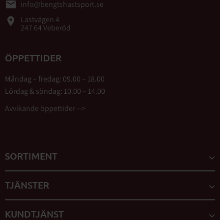
email
info@bengtshastsport.se
Lastvägen 4
place
247 64 Veberöd
ÖPPETTIDER
Måndag – fredag: 09.00 – 18.00
Lördag & söndag: 10.00 – 14.00
Avvikande öppettider -->
SORTIMENT
TJÄNSTER
KUNDTJÄNST