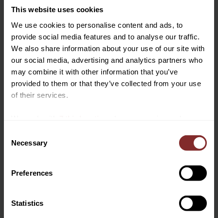
april (1)
This website uses cookies
mars (1)
We use cookies to personalise content and ads, to
2025
provide social media features and to analyse our traffic.
december (1)
We also share information about your use of our site with
november (2)
our social media, advertising and analytics partners who
januari (1)
may combine it with other information that you’ve
2024
Vill du ha 10%* rabatt på din
provided to them or that they’ve collected from your use
november (2)
första beställning?
of their services.
maj (1)
april (1)
Anmäl dig till vårt nyhetsbrev där du hålls uppdaterad
We work with
7 third parties
who may receive and
mars (2)
om nyheter, kampanjer och mycket mer så får du en
process your information.
februari (1)
C
rabattkod som ger dig 10% rabatt på ditt första köp.
Necessary
2023
o
*Gäller ej: foder, strö, hindermaterial, klippmaskiner
n
november (2)
och redan nedsatta varor
s
oktober (1)
Preferences
september (3)
e
augusti (1)
n
juli (1)
t
Statistics
april (4)
S