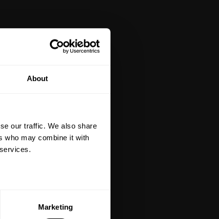
tt på din första
About
är du hålls uppdaterad
et mer så får du en
 på ditt första köp.
se our traffic. We also share
terial, klippmaskiner och
ers who may combine it with
 services.
ERA
Marketing
ed vår
integritetspolicy
.