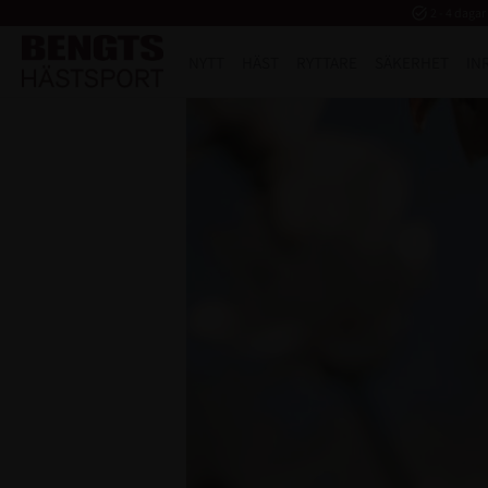
task_alt
2 - 4 dagar
NYTT
HÄST
RYTTARE
SÄKERHET
IN