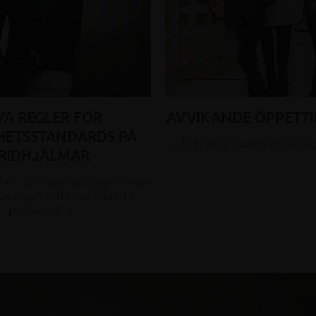
YA REGLER FÖR
AVVIKANDE ÖPPETTI
HETSSTANDARDS PÅ
Här är våra avvikande öppe
RIDHJÄLMAR
 en sammanfattning de nya
som gäller från och med 1
januari 2026.