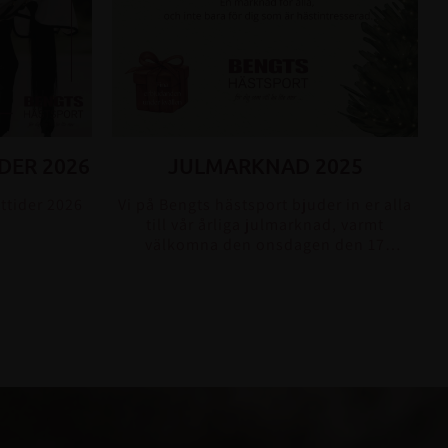
DER 2026
JULMARKNAD 2025
ttider 2026
Vi på Bengts hästsport bjuder in er alla
till vår årliga julmarknad, varmt
välkomna den onsdagen den 17
december. En marknad för alla och inte
bara f...