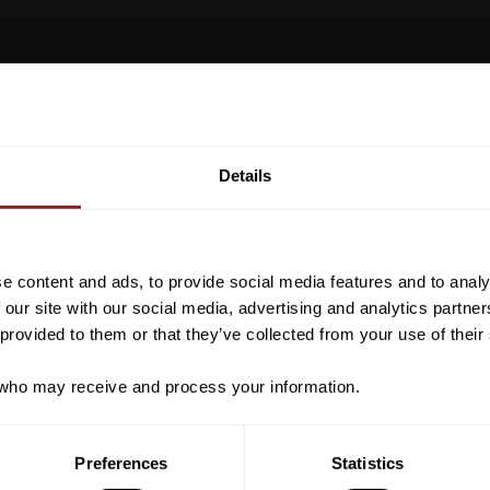
Vill du ha 10%* raba
beställning?
Details
Anmäl dig till vårt nyhetsbrev d
om nyheter, kampanjer och myck
rabattkod som ger dig 10% rabatt
e content and ads, to provide social media features and to analy
*Gäller ej: foder, strö, hinderma
 our site with our social media, advertising and analytics partn
redan nedsatta varor
 provided to them or that they’ve collected from your use of their
ho may receive and process your information.
PRENUMER
Preferences
Statistics
Dina personuppgifter behandlas i enlighet m