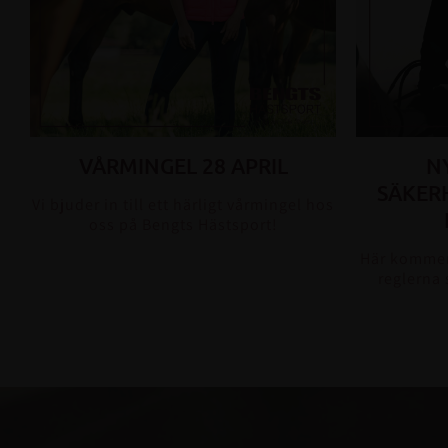
VÅRMINGEL 28 APRIL
N
SÄKER
Vi bjuder in till ett härligt vårmingel hos
oss på Bengts Hästsport!
Här kommer
reglerna 