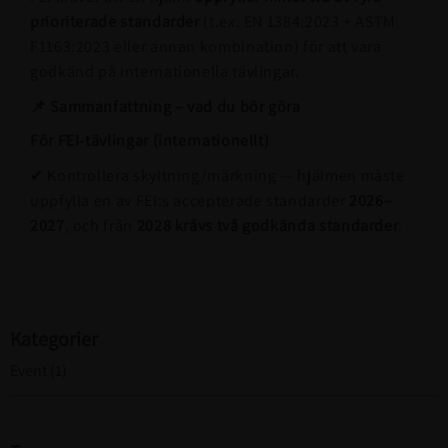
prioriterade standarder
(t.ex. EN 1384:2023 + ASTM
F1163:2023 eller annan kombination) för att vara
godkänd på internationella tävlingar.
📌 Sammanfattning – vad du bör göra
För FEI-tävlingar (internationellt)
✔ Kontrollera skyltning/märkning — hjälmen måste
uppfylla en av FEI:s accepterade standarder
2026–
2027
, och från
2028 krävs två godkända standarder
.
Kategorier
Event (1)