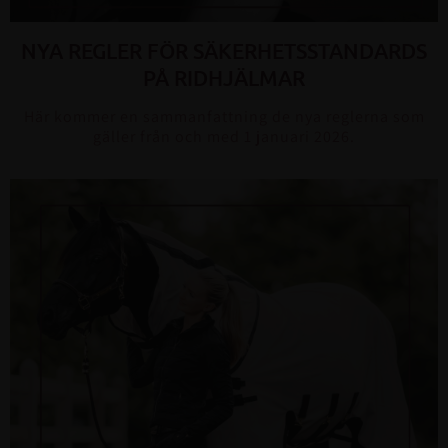
NYA REGLER FÖR SÄKERHETSSTANDARDS
PÅ RIDHJÄLMAR
Här kommer en sammanfattning de nya reglerna som
gäller från och med 1 januari 2026.