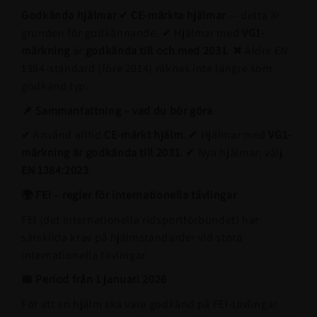
Godkända hjälmar
✔
CE-märkta hjälmar
— detta är
grunden för godkännande. ✔ Hjälmar med
VG1-
märkning
är
godkända till och med 2031
. ✖ Äldre EN
1384-standard (före 2014) räknas inte längre som
godkänd typ.
📌 Sammanfattning – vad du bör göra
✔ Använd alltid
CE-märkt hjälm
. ✔ Hjälmar med
VG1-
märkning är godkända till 2031
. ✔ Nya hjälmar: välj
EN 1384:2023
.
🌍
FEI – regler för internationella tävlingar
FEI (det internationella ridsportförbundet) har
särskilda krav på hjälmstandarder vid stora
internationella tävlingar.
📅 Period från 1 januari 2026
För att en hjälm ska vara godkänd på FEI-tävlingar