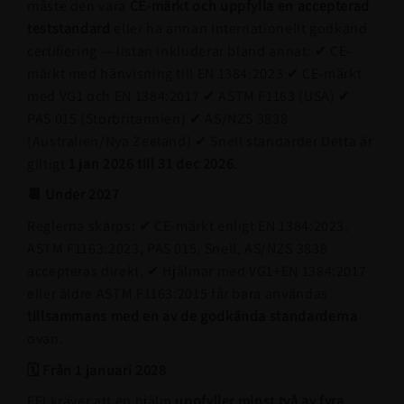
måste den vara
CE-märkt och uppfylla en accepterad
teststandard
eller ha annan internationellt godkänd
certifiering — listan inkluderar bland annat: ✔ CE-
märkt med hänvisning till EN 1384:2023 ✔ CE-märkt
med VG1 och EN 1384:2017 ✔ ASTM F1163 (USA) ✔
PAS 015 (Storbritannien) ✔ AS/NZS 3838
(Australien/Nya Zeeland) ✔ Snell standarder Detta är
giltigt
1 jan 2026 till 31 dec 2026
.
📆 Under 2027
Reglerna skärps: ✔ CE-märkt enligt EN 1384:2023,
ASTM F1163:2023, PAS 015, Snell, AS/NZS 3838
accepteras direkt. ✔ Hjälmar med VG1+EN 1384:2017
eller äldre ASTM F1163:2015 får bara användas
tillsammans med en av de godkända standarderna
ovan.
🗓 Från 1 januari 2028
FEI kräver att en hjälm
uppfyller minst två av fyra