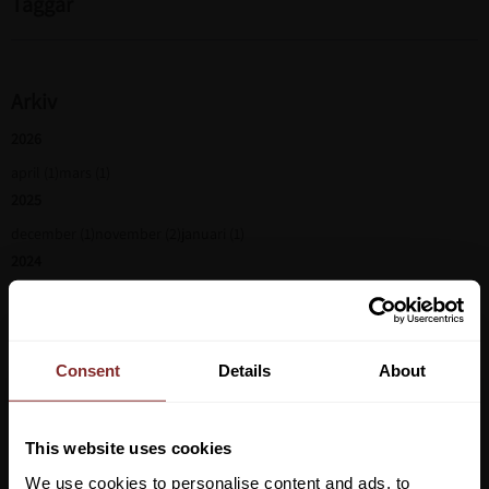
Taggar
Arkiv
2026
april (1)
mars (1)
2025
december (1)
november (2)
januari (1)
2024
november (2)
maj (1)
april (1)
mars (2)
februari (1)
2023
november (2)
oktober (1)
september (3)
augusti (1)
juli (1)
april (4)
Consent
Details
About
This website uses cookies
We use cookies to personalise content and ads, to