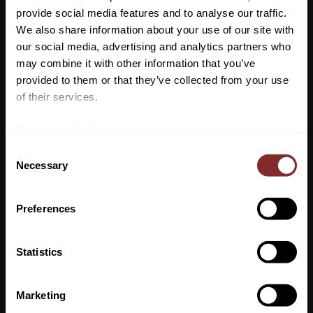
provide social media features and to analyse our traffic.
We also share information about your use of our site with
our social media, advertising and analytics partners who
may combine it with other information that you’ve
Vill du ha 10%* rabatt på din
provided to them or that they’ve collected from your use
första beställning?
of their services.
Anmäl dig till vårt nyhetsbrev där du hålls uppdaterad
We work with
7 third parties
who may receive and
om nyheter, kampanjer och mycket mer så får du en
process your information.
C
rabattkod som ger dig 10% rabatt på ditt första köp.
Necessary
o
*Gäller ej: foder, strö, hindermaterial, klippmaskiner
n
och redan nedsatta varor
s
Preferences
e
n
t
Statistics
S
VÅRMINGEL 28 APRIL
PRENUMERERA
e
Marketing
Vi bjuder in till ett härligt vårmingel hos oss på Bengts
Dina personuppgifter behandlas i enlighet med vår
integritetspolicy
.
l
Hästsport!