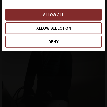
e
c
t
ALLOW ALL
i
o
ALLOW SELECTION
n
DENY