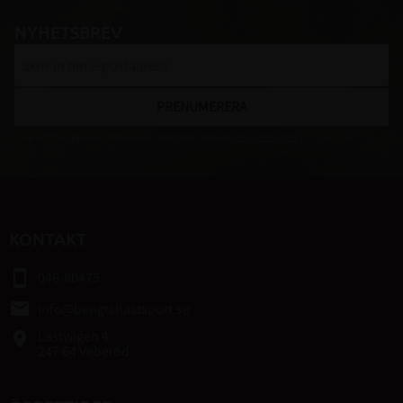
NYHETSBREV
PRENUMERERA
Dina personuppgifter behandlas i enlighet med vår
integritetspolicy
.
KONTAKT
smartphone
046-80475
email
info@bengtshastsport.se
Lastvägen 4
place
247 64 Veberöd