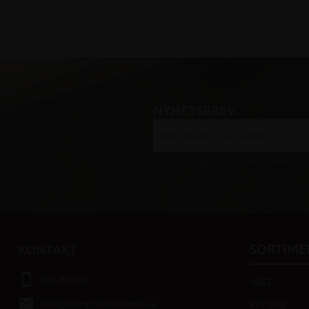
NYHETSBREV
Dina personuppgifter behandlas i enlighet med
SORTIME
KONTAKT
smartphone
046-80475
HÄST
email
info@bengtshastsport.se
RYTTARE