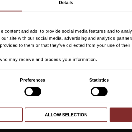
Details
Anmäl dig till vårt nyhetsbrev d
om nyheter, kampanjer och myck
rabattkod som ger dig 10% rabatt
e content and ads, to provide social media features and to analy
Event
*Gäller ej: foder, strö, hinderma
 our site with our social media, advertising and analytics partn
redan nedsatta varor
 provided to them or that they’ve collected from your use of their
ho may receive and process your information.
PRENUMER
Preferences
Statistics
Dina personuppgifter behandlas i enlighet m
ALLOW SELECTION