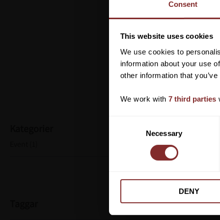
Consent
This website uses cookies
We use cookies to personalis
information about your use of
other information that you’ve
We work with
7 third parties
w
C
Kategorier
Necessary
o
Event (1)
n
s
e
n
DENY
t
Taggar
S
e