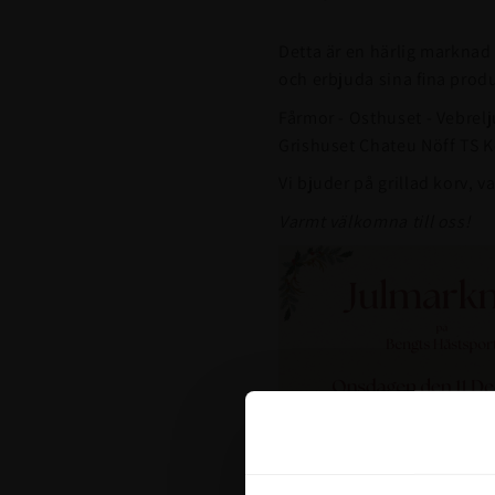
Detta är en härlig marknad 
och erbjuda sina fina produ
Fårmor - Osthuset - Vebrelj
Grishuset Chateu Nöff TS K
Vi bjuder på grillad korv, 
Varmt välkomna till oss!