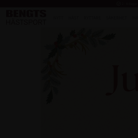
task_alt
2 - 4 dagar
NYTT
HÄST
RYTTARE
SÄKERHET
IN