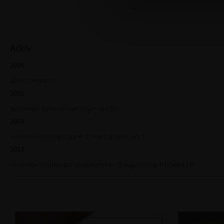
l
e
c
t
Arkiv
i
2026
o
n
april (1)
mars (1)
2025
december (1)
november (2)
januari (1)
2024
november (2)
maj (1)
april (1)
mars (2)
februari (1)
2023
november (2)
oktober (1)
september (3)
augusti (1)
juli (1)
april (4)