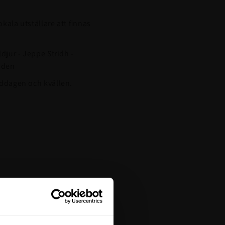
kala utställare att finnas
djur - Jeppe Stridh -
oden
iddagen och kvällen.
tt på din första