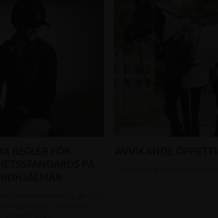
YA REGLER FÖR
AVVIKANDE ÖPPETTI
HETSSTANDARDS PÅ
Här är våra avvikande öppe
RIDHJÄLMAR
 en sammanfattning de nya
som gäller från och med 1
januari 2026.