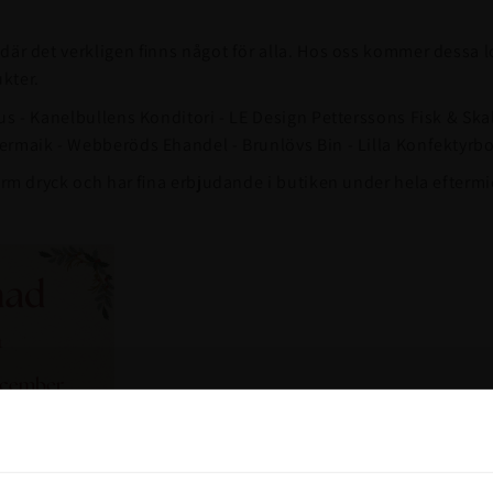
där det verkligen finns något för alla. Hos oss kommer dessa lo
kter.
us - Kanelbullens Konditori - LE Design Petterssons Fisk & Skal
ermaik - Webberöds Ehandel - Brunlövs Bin - Lilla Konfektyrb
varm dryck och har fina erbjudande i butiken under hela efterm
Vill du ha 10%* raba
beställning?