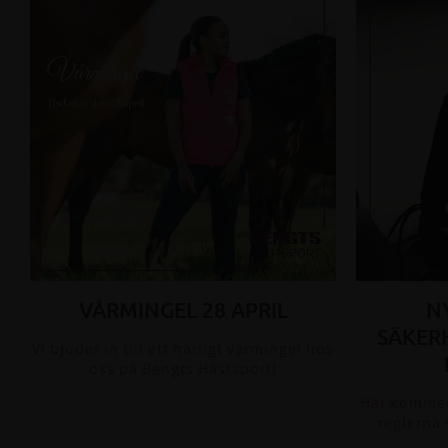
VÅRMINGEL 28 APRIL
N
SÄKER
Vi bjuder in till ett härligt vårmingel hos
oss på Bengts Hästsport!
Här kommer
reglerna 