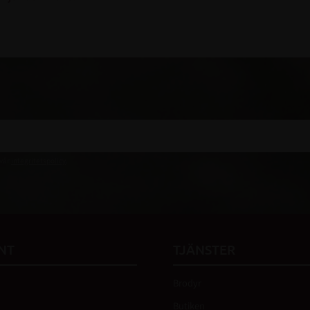
 vår
integritetspolicy
.
NT
TJÄNSTER
Brodyr
Butiken