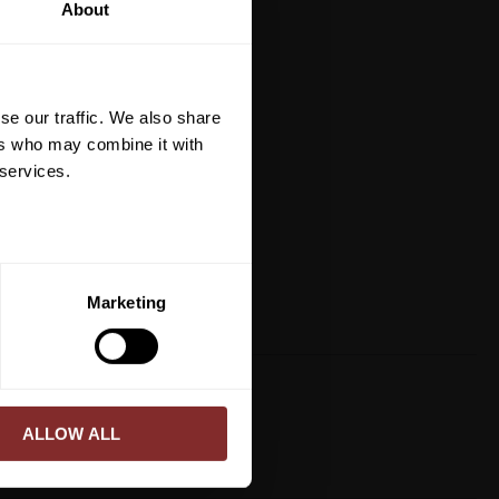
About
är du hålls uppdaterad
et mer så får du en
 på ditt första köp.
se our traffic. We also share
terial, klippmaskiner och
ers who may combine it with
 services.
ERA
Marketing
ed vår
integritetspolicy
.
ALLOW ALL